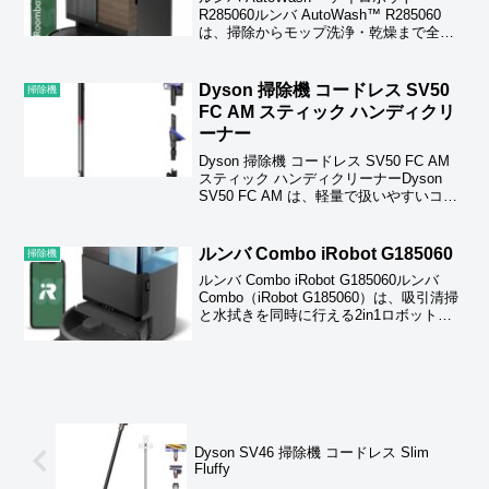
R285060ルンバ AutoWash™ R285060
は、掃除からモップ洗浄・乾燥まで全自
動で行う最新モデル。強力吸引と水拭き
を同時にこなし、ステーションがモップ
を温水で洗浄し温風で乾燥するため...
Dyson 掃除機 コードレス SV50
掃除機
FC AM スティック ハンディクリ
ーナー
Dyson 掃除機 コードレス SV50 FC AM
スティック ハンディクリーナーDyson
SV50 FC AM は、軽量で扱いやすいコー
ドレススティック＆ハンディクリーナ
ー。パワフルな吸引力と取り回しの良さ
が特徴で、日常掃除を素早くこ...
ルンバ Combo iRobot G185060
掃除機
ルンバ Combo iRobot G185060ルンバ
Combo（iRobot G185060）は、吸引清掃
と水拭きを同時に行える2in1ロボット掃
除機。フローリングからカーペットまで
対応し、段差乗り越えや自動充電にも対
応。アプリ連携で清...
Dyson SV46 掃除機 コードレス Slim
Fluffy