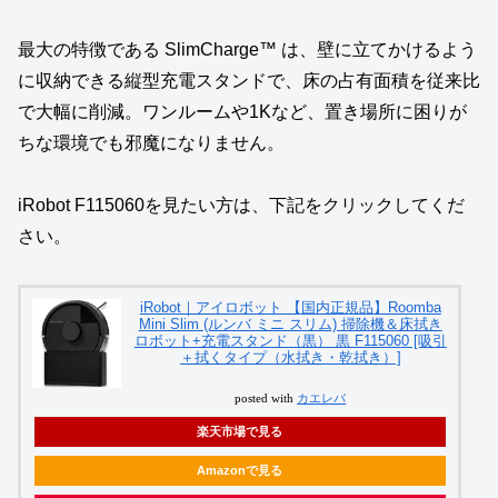
最大の特徴である SlimCharge™ は、壁に立てかけるよう
に収納できる縦型充電スタンドで、床の占有面積を従来比
で大幅に削減。ワンルームや1Kなど、置き場所に困りが
ちな環境でも邪魔になりません。
iRobot F115060を見たい方は、下記をクリックしてくだ
さい。
iRobot｜アイロボット 【国内正規品】Roomba
Mini Slim (ルンバ ミニ スリム) 掃除機＆床拭き
ロボット+充電スタンド（黒） 黒 F115060 [吸引
＋拭くタイプ（水拭き・乾拭き）]
posted with
カエレバ
楽天市場で見る
Amazonで見る