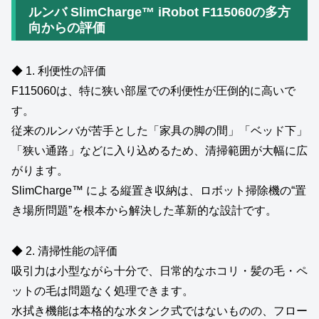
ルンバ SlimCharge™ iRobot F115060の多方
向からの評価
◆ 1. 利便性の評価
F115060は、特に狭い部屋での利便性が圧倒的に高いで
す。
従来のルンバが苦手とした「家具の脚の間」「ベッド下」
「狭い通路」などに入り込めるため、清掃範囲が大幅に広
がります。
SlimCharge™ による縦置き収納は、ロボット掃除機の“置
き場所問題”を根本から解決した革新的な設計です。
◆ 2. 清掃性能の評価
吸引力は小型ながら十分で、日常的なホコリ・髪の毛・ペ
ットの毛は問題なく処理できます。
水拭き機能は本格的な水タンク式ではないものの、フロー