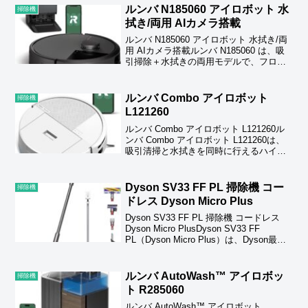
ルンバ N185060 アイロボット 水
掃除機
拭き/両用 AIカメラ搭載
ルンバ N185060 アイロボット 水拭き/両
用 AIカメラ搭載ルンバ N185060 は、吸
引掃除＋水拭きの両用モデルで、フロー
リングからカーペットまで幅広く対応し
ます。AI カメラがケーブル・靴下・ペッ
トの排せつ物などの小さな障害物を...
ルンバ Combo アイロボット
掃除機
L121260
ルンバ Combo アイロボット L121260ル
ンバ Combo アイロボット L121260は、
吸引清掃と水拭きを同時に行えるハイブ
リッド型ロボット掃除機です。床材に合
わせてモップ圧や水量を自動調整し、部
屋の形状を学習して効率的に清掃し...
Dyson SV33 FF PL 掃除機 コー
掃除機
ドレス Dyson Micro Plus
Dyson SV33 FF PL 掃除機 コードレス
Dyson Micro PlusDyson SV33 FF
PL（Dyson Micro Plus）は、Dyson最軽
量クラスの1.5kg前後のコードレス掃除機
で、取り回しの良さが最大の...
ルンバ AutoWash™ アイロボッ
掃除機
ト R285060
ルンバ AutoWash™ アイロボット