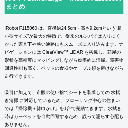
まとめ
iRobot F115060 は、直径約24.5cm・高さ9.2cmという“超
小型サイズ”が最大の特徴で、従来のルンバでは入りにく
かった家具下や狭い通路にもスムーズに入り込みます。ナ
ビゲーションには ClearView™ LiDAR を搭載し、部屋の
形状を高精度にマッピングしながら効率的に清掃。障害物
回避性能も高く、ペットの食器やケーブル類を避けながら
走行できます。
吸引に加えて、市販の使い捨てシートを装着しての 水拭
き清掃 に対応しているため、フローリング中心の住まい
では「掃除機＋雑巾がけ」を1台で完結できます。水拭き
時はカーペットを自動回避するため、誤って濡らす心配も
ありません。