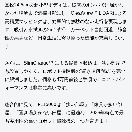
直径24.5cmの超小型ボディは、従来のルンバでは届かな
かった場所まで清掃可能にし、ClearView™ LiDARによる
高精度マッピングは、効率的で無駄のない走行を実現しま
す。吸引と水拭きの2in1清掃、カーペット自動回避、静音
性の高さなど、日常生活に寄り添った機能が充実していま
す。
さらに、SlimCharge™ による縦置き収納は、狭い部屋で
も設置しやすく、ロボット掃除機の“置き場所問題”を完全
に解消しました。価格も4万円前後と手頃で、コストパフ
ォーマンスは非常に高いです。
総合的に見て、F115060は「狭い部屋」「家具が多い部
屋」「置き場所がない部屋」に最適な、2026年時点で最
も実用性の高いロボット掃除機の一つと言えます。