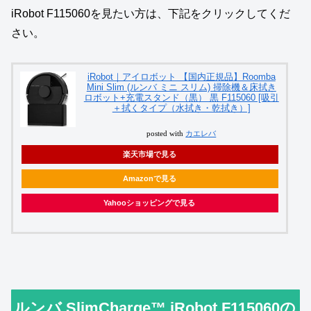
iRobot F115060を見たい方は、下記をクリックしてくだ
さい。
iRobot｜アイロボット 【国内正規品】Roomba
Mini Slim (ルンバ ミニ スリム) 掃除機＆床拭き
ロボット+充電スタンド（黒） 黒 F115060 [吸引
＋拭くタイプ（水拭き・乾拭き）]
posted with
カエレバ
楽天市場で見る
Amazonで見る
Yahooショッピングで見る
ルンバ SlimCharge™ iRobot F115060の