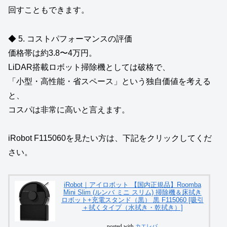
回すこともできます。
◆ 5. コストパフォーマンスの評価
価格帯は約3.8〜4万円。
LiDAR搭載ロボット掃除機としては破格で、
「小型・高性能・省スペース」という独自価値を考える
と、
コスパは非常に高いと言えます。
iRobot F115060を見たい方は、下記をクリックしてくだ
さい。
iRobot｜アイロボット 【国内正規品】Roomba
Mini Slim (ルンバ ミニ スリム) 掃除機＆床拭き
ロボット+充電スタンド（黒） 黒 F115060 [吸引
＋拭くタイプ（水拭き・乾拭き）]
posted with
カエレバ