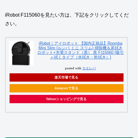
iRobot F115060を見たい方は、下記をクリックしてくだ
さい。
iRobot｜アイロボット 【国内正規品】Roomba
Mini Slim (ルンバ ミニ スリム) 掃除機＆床拭き
ロボット+充電スタンド（黒） 黒 F115060 [吸引
＋拭くタイプ（水拭き・乾拭き）]
posted with
カエレバ
楽天市場で見る
Amazonで見る
Yahooショッピングで見る