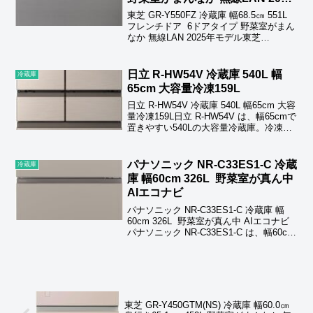
年モデル
東芝 GR-Y550FZ 冷蔵庫 幅68.5㎝ 551L
フレンチドア 6ドアタイプ 野菜室がまん
なか 無線LAN 2025年モデル東芝
GR‑Y550FZ は、幅68.5cmで置きやすい
551L・6ドアのフレンチドア冷蔵庫。野菜
室がま...
日立 R-HW54V 冷蔵庫 540L 幅
冷蔵庫
65cm 大容量冷凍159L
日立 R-HW54V 冷蔵庫 540L 幅65cm 大容
量冷凍159L日立 R‑HW54V は、幅65cmで
置きやすい540Lの大容量冷蔵庫。冷凍室
は159Lと大きく、3段ケースで整理しやす
い「ひろin冷凍」を採用。冷蔵室は全段
チルド保存で...
パナソニック NR-C33ES1-C 冷蔵
冷蔵庫
庫 幅60cm 326L 野菜室が真ん中
AIエコナビ
パナソニック NR-C33ES1-C 冷蔵庫 幅
60cm 326L 野菜室が真ん中 AIエコナビ
パナソニック NR‑C33ES1‑C は、幅60cm
で置きやすい326Lのスリム冷蔵庫です。
使う頻度の高い野菜室を真ん中に配置
し、重い野菜も出...
東芝 GR-Y450GTM(NS) 冷蔵庫 幅60.0㎝