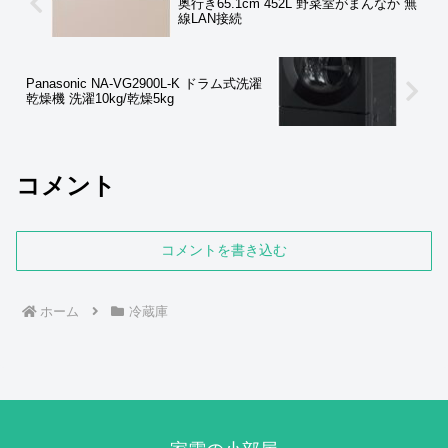
奥行き65.1cm 452L 野菜室がまんなか 無
線LAN接続
Panasonic NA-VG2900L-K ドラム式洗濯
乾燥機 洗濯10kg/乾燥5kg
コメント
コメントを書き込む
ホーム
冷蔵庫