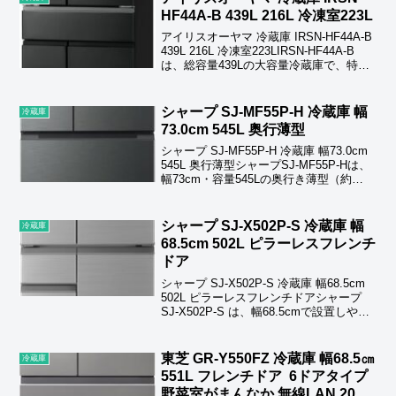
HF44A-B 439L 216L 冷凍室223L
アイリスオーヤマ 冷蔵庫 IRSN-HF44A-B
439L 216L 冷凍室223LIRSN‑HF44A‑B
は、総容量439Lの大容量冷蔵庫で、特に
冷凍室223Lの圧倒的な収納力が特徴で
す。冷蔵216Lと合わせて、まとめ買いや
作り置きに...
シャープ SJ-MF55P-H 冷蔵庫 幅
冷蔵庫
73.0cm 545L 奥行薄型
シャープ SJ-MF55P-H 冷蔵庫 幅73.0cm
545L 奥行薄型シャープSJ‑MF55P‑Hは、
幅73cm・容量545Lの奥行き薄型（約
63cm）モデルで、キッチンに出っ張りに
くい設計が魅力。ピラーレスフレンチド
アで庫内が見渡しや...
シャープ SJ-X502P-S 冷蔵庫 幅
冷蔵庫
68.5cm 502L ピラーレスフレンチ
ドア
シャープ SJ-X502P-S 冷蔵庫 幅68.5cm
502L ピラーレスフレンチドアシャープ
SJ‑X502P‑S は、幅68.5cmで設置しやす
い 502L の大容量フレンチドア冷蔵庫。
中央の柱がない ピラーレス構造で大きな
食材も出し...
東芝 GR-Y550FZ 冷蔵庫 幅68.5㎝
冷蔵庫
551L フレンチドア 6ドアタイプ
野菜室がまんなか 無線LAN 2025