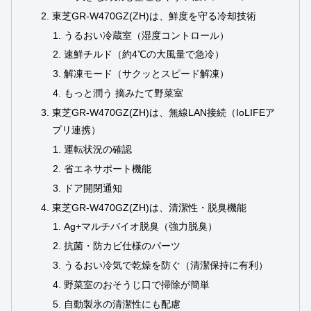
東芝GR‑W470GZ(ZH)は、鮮度を守る冷却技術
うるおい冷蔵室（湿度コントロール）
速鮮チルド（約4℃の大風量で急冷）
解凍モード（サクッとスピード解凍）
もっと潤う 摘みたて野菜室
東芝GR‑W470GZ(ZH)は、無線LAN接続（IoLIFEア
プリ連携）
運転状況の確認
省エネサポート機能
ドア開閉通知
東芝GR‑W470GZ(ZH)は、清潔性・脱臭機能
Ag+マルチバイオ脱臭（強力脱臭）
抗菌・防カビ仕様のパーツ
うるおい冷気で乾燥を防ぐ（清潔保持に有利）
野菜室のおそうじ口で掃除が簡単
自動製氷の清潔性にも配慮