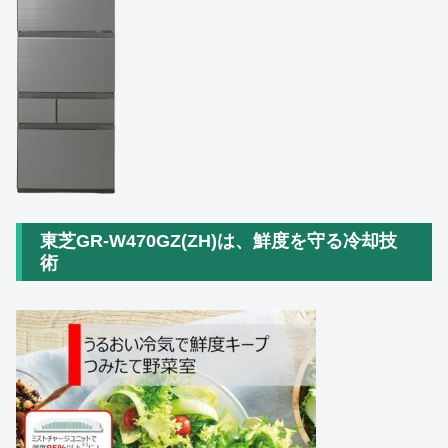
東芝GR‑W470GZ(ZH)は、鮮度を守る冷却技
術