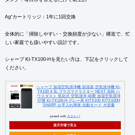
Ag⁺カートリッジ：1年に1回交換
全体的に「掃除しやすい・交換頻度が少ない」構造で、忙
しい家庭でも扱いやすい設計です。
シャープ KI-TX100-Hを見たい方は、下記をクリックして
ください。
シャープ 加湿空気清浄機 加湿器 空気清浄機 KI-
TX100 4.3L プラズマクラスター NEXT 花粉 ハ
ウスダスト 気化式 空気清浄 46畳 加湿空気清浄
37畳 KI-TX100-H グレー系 KITX100 KITX100H
SHARP お手入れ簡単 自動モード 大容量
posted with
カエレバ
楽天市場で見る