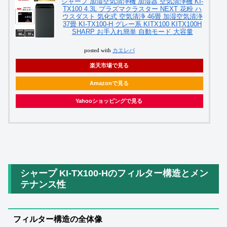
シャープ 加湿空気清浄機 加湿器 空気清浄機 KI-
TX100 4.3L プラズマクラスター NEXT 花粉 ハ
ウスダスト 気化式 空気清浄 46畳 加湿空気清浄
37畳 KI-TX100-H グレー系 KITX100 KITX100H
SHARP お手入れ簡単 自動モード 大容量
posted with
カエレバ
楽天市場で見る
Amazonで見る
Yahooショッピングで見る
シャープ KI-TX100-Hのフィルター構造とメン
テナンス性
フィルター構造の全体像