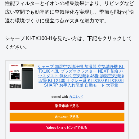
性能フィルターとイオンの相乗効果により、リビングなど
広い空間でも効率的に空気浄化を実現し、季節を問わず快
適な環境づくりに役立つ点が大きな魅力です。
シャープ KI-TX100-Hを見たい方は、下記をクリックして
ください。
シャープ 加湿空気清浄機 加湿器 空気清浄機 KI-
TX100 4.3L プラズマクラスター NEXT 花粉 ハ
ウスダスト 気化式 空気清浄 46畳 加湿空気清浄
37畳 KI-TX100-H グレー系 KITX100 KITX100H
SHARP お手入れ簡単 自動モード 大容量
posted with
カエレバ
楽天市場で見る
Amazonで見る
Yahooショッピングで見る