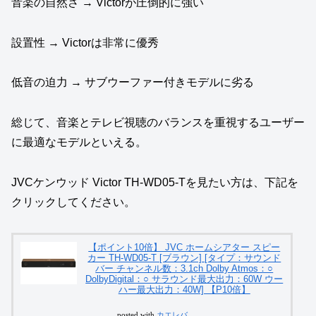
音楽の自然さ → Victorが圧倒的に強い
設置性 → Victorは非常に優秀
低音の迫力 → サブウーファー付きモデルに劣る
総じて、音楽とテレビ視聴のバランスを重視するユーザー
に最適なモデルといえる。
JVCケンウッド Victor TH‑WD05‑Tを見たい方は、下記を
クリックしてください。
【ポイント10倍】 JVC ホームシアター スピー
カー TH-WD05-T [ブラウン] [タイプ：サウンド
バー チャンネル数：3.1ch Dolby Atmos：○
DolbyDigital：○ サラウンド最大出力：60W ウー
ハー最大出力：40W] 【P10倍】
posted with
カエレバ