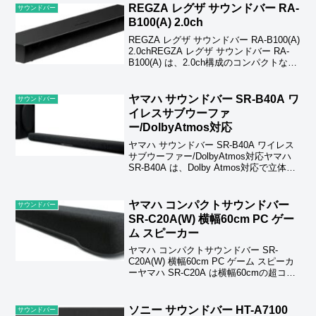
REGZA レグザ サウンドバー RA-
サウンドバー
B100(A) 2.0ch
REGZA レグザ サウンドバー RA-B100(A)
2.0chREGZA レグザ サウンドバー RA-
B100(A) は、2.0ch構成のコンパクトなサ
ウンドバーで、小型テレビでもクリアで
迫力ある音質を実現するモデル。左右に
ツィーターと...
ヤマハ サウンドバー SR-B40A ワ
サウンドバー
イレスサブウーファ
ー/DolbyAtmos対応
ヤマハ サウンドバー SR-B40A ワイレス
サブウーファー/DolbyAtmos対応ヤマハ
SR-B40A は、Dolby Atmos対応で立体的
な音場を再現し、ワイヤレスサブウーフ
ァーによる迫力ある重低音が特徴の2ユニ
ットサウンドバーで...
ヤマハ コンパクトサウンドバー
サウンドバー
SR-C20A(W) 横幅60cm PC ゲー
ム スピーカー
ヤマハ コンパクトサウンドバー SR-
C20A(W) 横幅60cm PC ゲーム スピーカ
ーヤマハ SR‑C20A は横幅60cmの超コン
パクトサウンドバーで、PC やゲーム用途
に最適なモデル。バーチャルサラウンド
と内蔵サブウーファーにより...
ソニー サウンドバー HT-A7100
サウンドバー