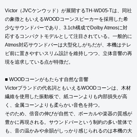
Victor（JVCケンウッド）が展開するTH‑WD05‑Tは、同社
の象徴ともいえるWOODコーンスピーカーを採用した希
少なサウンドバーであり、3.1ch構成でDolby Atmosに対
応するコンパクトモデルとして注目されている。一般的に
Atmos対応サウンドバーは大型化しがちだが、本機はテレ
ビ前に置きやすいスリム設計を維持しつつ、立体音響の再
現を追求している点が特徴だ。
■ WOODコーンがもたらす自然な音響
Victorブランドの代名詞ともいえるWOODコーンは、木材
繊維を使用した振動板で、紙コーンよりも内部損失が高
く、金属コーンよりも柔らかい音色を持つ。
そのため、倍音の伸びが自然で、ボーカルや楽器の質感が
豊かに再現される。サウンドバーという制約の多い筐体で
も、音の温かみや余韻がしっかり感じられるのは本機の大