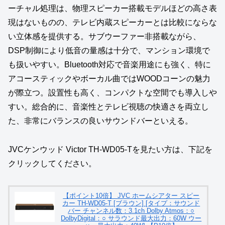
ーチャル処理は、物理スピーカー搭載モデルほどの高さ表
現はないものの、テレビ内蔵スピーカーとは比較にならな
い立体感を提供する。サブウーファー非搭載ながら、
DSP制御により低音の量感は十分で、マンション環境で
も扱いやすい。Bluetooth対応で音楽用途にも強く、特に
アコースティックやボーカル曲ではWOODコーンの魅力
が際立つ。設置性も高く、コンパクトな空間でも導入しや
すい。総合的に、音楽性とテレビ視聴の快適さを両立し
た、非常にバランスの良いサウンドバーといえる。
JVCケンウッド Victor TH‑WD05‑Tを見たい方は、下記を
クリックしてください。
【ポイント10倍】 JVC ホームシアター スピー
カー TH-WD05-T [ブラウン] [タイプ：サウンド
バー チャンネル数：3.1ch Dolby Atmos：○
DolbyDigital：○ サラウンド最大出力：60W ウー