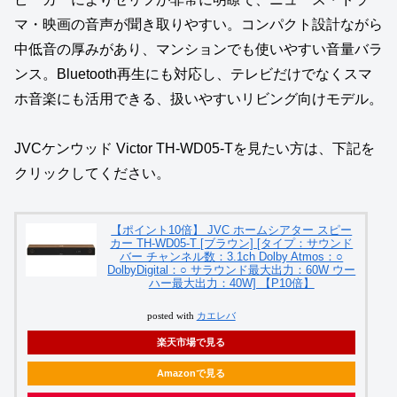
マ・映画の音声が聞き取りやすい。コンパクト設計ながら
中低音の厚みがあり、マンションでも使いやすい音量バラ
ンス。Bluetooth再生にも対応し、テレビだけでなくスマ
ホ音楽にも活用できる、扱いやすいリビング向けモデル。
JVCケンウッド Victor TH‑WD05‑Tを見たい方は、下記を
クリックしてください。
【ポイント10倍】 JVC ホームシアター スピー
カー TH-WD05-T [ブラウン] [タイプ：サウンド
バー チャンネル数：3.1ch Dolby Atmos：○
DolbyDigital：○ サラウンド最大出力：60W ウー
ハー最大出力：40W] 【P10倍】
posted with
カエレバ
楽天市場で見る
Amazonで見る