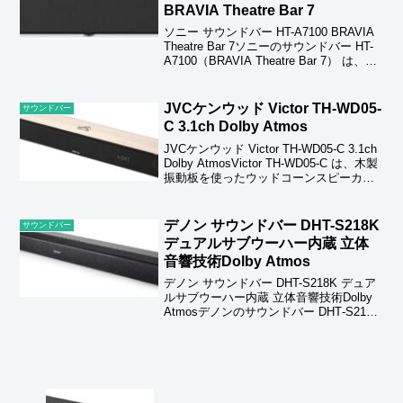
BRAVIA Theatre Bar 7
ソニー サウンドバー HT-A7100 BRAVIA
Theatre Bar 7ソニーのサウンドバー HT-
A7100（BRAVIA Theatre Bar 7） は、立
体音響技術360 Spatial Sound Mappingに
対応し、...
JVCケンウッド Victor TH-WD05-
サウンドバー
C 3.1ch Dolby Atmos
JVCケンウッド Victor TH-WD05-C 3.1ch
Dolby AtmosVictor TH‑WD05‑C は、木製
振動板を使ったウッドコーンスピーカー
を搭載し、艶やかな中高域と豊かな低音
を再生する3.1chサウンドバーです。D...
デノン サウンドバー DHT-S218K
サウンドバー
デュアルサブウーハー内蔵 立体
音響技術Dolby Atmos
デノン サウンドバー DHT-S218K デュア
ルサブウーハー内蔵 立体音響技術Dolby
Atmosデノンのサウンドバー DHT‑S218K
は、Dolby Atmos に対応し、内蔵のデュ
アルサブウーハーで力強い低音を実現す
るコンパクト...