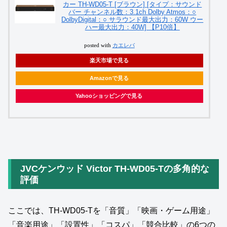
カー TH-WD05-T [ブラウン] [タイプ：サウンド
バー チャンネル数：3.1ch Dolby Atmos：○
DolbyDigital：○ サラウンド最大出力：60W ウー
ハー最大出力：40W] 【P10倍】
posted with
カエレバ
楽天市場で見る
Amazonで見る
Yahooショッピングで見る
JVCケンウッド Victor TH‑WD05‑Tの多角的な
評価
ここでは、TH‑WD05‑Tを「音質」「映画・ゲーム用途」
「音楽用途」「設置性」「コスパ」「競合比較」の6つの