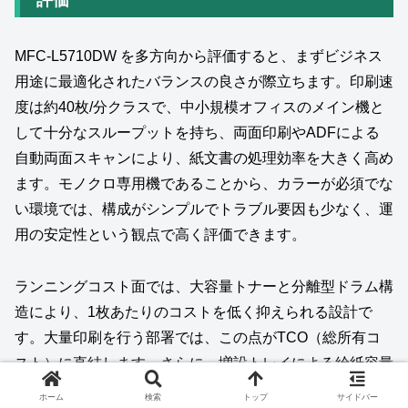
評価
MFC‑L5710DW を多方向から評価すると、まずビジネス
用途に最適化されたバランスの良さが際立ちます。印刷速
度は約40枚/分クラスで、中小規模オフィスのメイン機と
して十分なスループットを持ち、両面印刷やADFによる
自動両面スキャンにより、紙文書の処理効率を大きく高め
ます。モノクロ専用機であることから、カラーが必須でな
い環境では、構成がシンプルでトラブル要因も少なく、運
用の安定性という観点で高く評価できます。
ランニングコスト面では、大容量トナーと分離型ドラム構
造により、1枚あたりのコストを低く抑えられる設計で
す。大量印刷を行う部署では、この点がTCO（総所有コ
スト）に直結します。さらに、増設トレイによる給紙容量
拡張が可能なため、用紙補給の手間を減らし、業務の中断
ホーム
検索
トップ
サイドバー