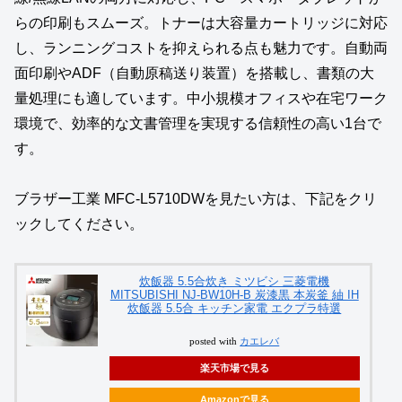
らの印刷もスムーズ。トナーは大容量カートリッジに対応
し、ランニングコストを抑えられる点も魅力です。自動両
面印刷やADF（自動原稿送り装置）を搭載し、書類の大
量処理にも適しています。中小規模オフィスや在宅ワーク
環境で、効率的な文書管理を実現する信頼性の高い1台で
す。
ブラザー工業 MFC-L5710DWを見たい方は、下記をクリ
ックしてください。
炊飯器 5.5合炊き ミツビシ 三菱電機
MITSUBISHI NJ-BW10H-B 炭漆黒 本炭釜 紬 IH
炊飯器 5.5合 キッチン家電 エクプラ特選
posted with
カエレバ
楽天市場で見る
Amazonで見る