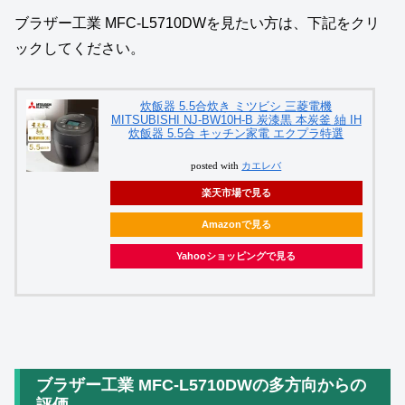
ブラザー工業 MFC-L5710DWを見たい方は、下記をクリ
ックしてください。
炊飯器 5.5合炊き ミツビシ 三菱電機
MITSUBISHI NJ-BW10H-B 炭漆黒 本炭釜 紬 IH
炊飯器 5.5合 キッチン家電 エクプラ特選
posted with
カエレバ
楽天市場で見る
Amazonで見る
Yahooショッピングで見る
ブラザー工業 MFC‑L5710DWの多方向からの